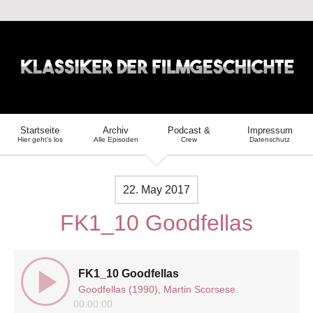
Startseite
Archiv
Podcast &
Impressum
Hier geht's los
Alle Episoden
Crew
Datenschutz
22. May 2017
FK1_10 Goodfellas
FK1_10 Goodfellas
Goodfellas (1990), Martin Scorsese
00:00:00