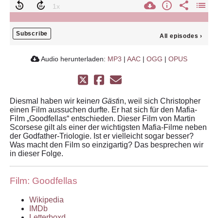
Subscribe
All episodes
›
Audio herunterladen:
MP3
|
AAC
|
OGG
|
OPUS
Diesmal haben wir keine
n Gäst
in, weil sich Christopher
einen Film aussuchen durfte. Er hat sich für den Mafia-
Film „Goodfellas“ entschieden. Dieser Film von Martin
Scorsese gilt als einer der wichtigsten Mafia-Filme neben
der Godfather-Triologie. Ist er vielleicht sogar besser?
Was macht den Film so einzigartig? Das besprechen wir
in dieser Folge.
Film: Goodfellas
Wikipedia
IMDb
Letterboxd